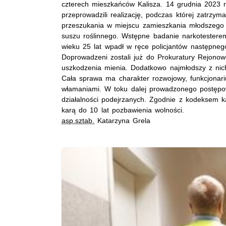
czterech mieszkańców Kalisza. 14 grudnia 2023 r
przeprowadzili realizację, podczas której zatrzy
przeszukania w miejscu zamieszkania młodszego z 
suszu roślinnego. Wstępne badanie narkotesterem
wieku 25 lat wpadł w ręce policjantów następnego 
Doprowadzeni zostali już do Prokuratury Rejonowe
uszkodzenia mienia. Dodatkowo najmłodszy z nic
Cała sprawa ma charakter rozwojowy, funkcjonar
włamaniami. W toku dalej prowadzonego postępow
działalności podejrzanych. Zgodnie z kodeksem 
karą do 10 lat pozbawienia wolności.
asp.sztab.
Katarzyna Grela