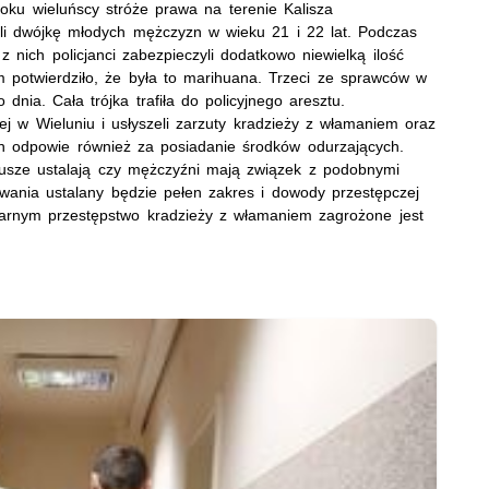
oku wieluńscy stróże prawa na terenie Kalisza
mali dwójkę młodych mężczyzn w wieku 21 i 22 lat. Podczas
nich policjanci zabezpieczyli dodatkowo niewielką ilość
 potwierdziło, że była to marihuana. Trzeci ze sprawców w
dnia. Cała trójka trafiła do policyjnego aresztu.
j w Wieluniu i usłyszeli zarzuty kradzieży z włamaniem oraz
h odpowie również za posiadanie środków odurzających.
iusze ustalają czy mężczyźni mają związek z podobnymi
ania ustalany będzie pełen zakres i dowody przestępczej
karnym przestępstwo kradzieży z włamaniem zagrożone jest