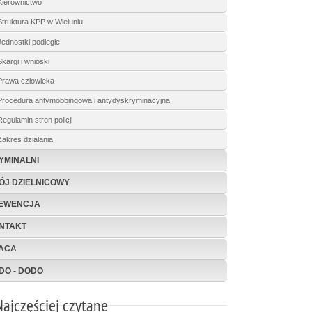
Kierownictwo
Struktura KPP w Wieluniu
Jednostki podległe
Skargi i wnioski
Prawa człowieka
Procedura antymobbingowa i antydyskryminacyjna
Regulamin stron policji
Zakres działania
YMINALNI
ÓJ DZIELNICOWY
EWENCJA
NTAKT
ACA
DO - DODO
Najczęściej czytane