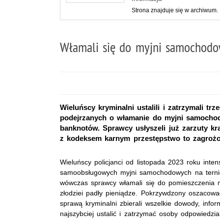
Strona znajduje się w archiwum.
Włamali się do myjni samochodo
Wieluńscy kryminalni ustalili i zatrzymali t
podejrzanych o włamanie do myjni samochodo
banknotów. Sprawcy usłyszeli już zarzuty kr
z kodeksem karnym przestępstwo to zagrożon
Wieluńscy policjanci od listopada 2023 roku int
samoobsługowych myjni samochodowych na ternie W
wówczas sprawcy włamali się do pomieszczenia my
złodziei padły pieniądze. Pokrzywdzony oszacowa
sprawą kryminalni zbierali wszelkie dowody, inform
najszybciej ustalić i zatrzymać osoby odpowiedzia