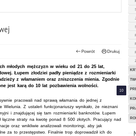
wej
Powrót
Drukuj
rzech młodych mężczyzn w wieku od 21 do 25 lat,
KR
wej. Łupem złodziei padły pieniądze z rozmieniarki
adzieży z włamaniem oraz zniszczenia mienia. Zgodnie
TW
e jest karą do 10 lat pozbawienia wolności.
PR
KO
ensywnie pracowali nad sprawą włamania do jednej z
ielunia. Z ustaleń funkcjonariuszy wynikało, że nieznani
PR
jni i znajdującej się tam rozmieniarki banknotów. Łupem
RO
ł łączne straty na kwotę ponad 8 500 złotych. Pracujący nad
acje oraz wnikliwie analizowali monitoringi, aby jak
lne za to przestępstwo. Finalnie trop doprowadził ich do