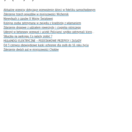
Aktualne przepisy dotyczące przewożenie dzieci w foteliku samochodowym
Zderzenie trzech pojazdów w miejscowości Wichernik
Niewybuch z czasów II Wojny Światowej
Kolejna osoba zatrzymana w związku z kradzieżą z włamaniem
Zdarzenie drogowe z udziałem rowerzysty i ciągnika rolniczego
Uderzył w betonowy przepust i uciekł. Policjanci szybko zatrzymali kierowcę.
Stłuczka na parkingu. Co należy zrobić ?
HULAJNOGI ELEKTRYCZNE – PODSTAWOWE PRZEPISY I ZASADY
Od 3 czerwca obowiązkowe kaski ochronne dla osób do 16. roku życia
Zderzenie dwóch aut w miejscowości Chotów