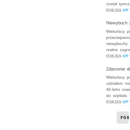
został tymc
03.08.2026
KPP 
Niewybuch 
Wieluńscy po
przeciwpanc
niewybuchy i
realne zagro
03.08.2026
KPP 
Zdarzenie d
Wieluńscy po
udziałem row
46-letni row
do szpitala.
03.08.2026
KPP 
POK
INF