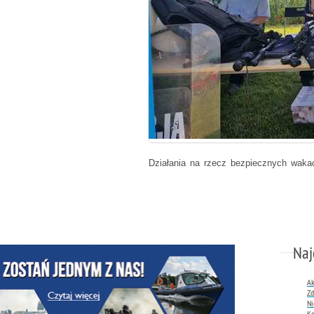
Działania na rzecz bezpiecznych wakac
Naj
Ak
Zd
Ni
Ko