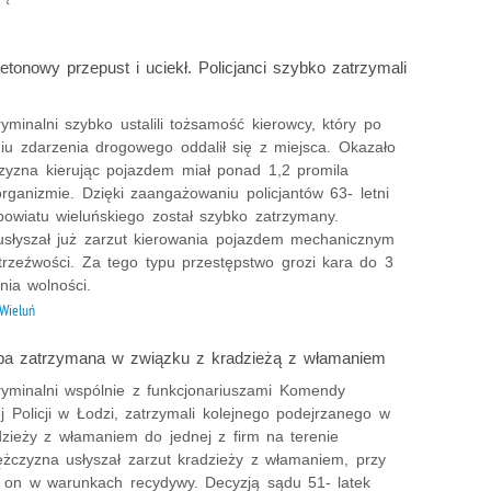
etonowy przepust i uciekł. Policjanci szybko zatrzymali
yminalni szybko ustalili tożsamość kierowcy, który po
u zdarzenia drogowego oddalił się z miejsca. Okazało
zyzna kierując pojazdem miał ponad 1,2 promila
rganizmie. Dzięki zaangażowaniu policjantów 63- letni
powiatu wieluńskiego został szybko zatrzymany.
słyszał już zarzut kierowania pojazdem mechanicznym
trzeźwości. Za tego typu przestępstwo grozi kara do 3
nia wolności.
Wieluń
oba zatrzymana w związku z kradzieżą z włamaniem
ryminalni wspólnie z funkcjonariuszami Komendy
 Policji w Łodzi, zatrzymali kolejnego podejrzanego w
dzieży z włamaniem do jednej z firm na terenie
ężczyzna usłyszał zarzut kradzieży z włamaniem, przy
ł on w warunkach recydywy. Decyzją sądu 51- latek