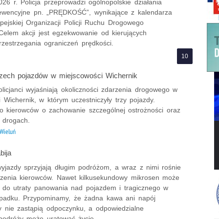
026 r. Policja przeprowadzi ogólnopolskie działania
rewencyjne pn. „PRĘDKOŚĆ”, wynikające z kalendarza
pejskiej Organizacji Policji Ruchu Drogowego
lem akcji jest egzekwowanie od kierujących
rzestrzegania ograniczeń prędkości.
rzech pojazdów w miejscowości Wichernik
licjanci wyjaśniają okoliczności zdarzenia drogowego w
 Wichernik, w którym uczestniczyły trzy pojazdy.
o kierowców o zachowanie szczególnej ostrożności oraz
 drogach.
Wieluń
bija
yjazdy sprzyjają długim podróżom, a wraz z nimi rośnie
zenia kierowców. Nawet kilkusekundowy mikrosen może
 do utraty panowania nad pojazdem i tragicznego w
padku. Przypominamy, że żadna kawa ani napój
y nie zastąpią odpoczynku, a odpowiedzialne
podróży może uratować życie.