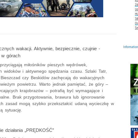
Zd
Ud
H
St
Od
Śm
Informatio
znych wakacji. Aktywnie, bezpiecznie, czujnie -
 w górach
 przyciągają miłośników pieszych wędrówek,
h widoków i aktywnego spędzania czasu. Szlaki Tatr,
 Bieszczad czy Beskidów zachęcają do wakacyjnych
wieżym powietrzu. Warto jednak pamiętać, że góry –
cających krajobrazów – potrafią być wymagające i
walne. Brak przygotowania, brawura lub ignorowanie
h zasad mogą szybko przekształcić udaną wycieczkę w
ą sytuację.
kie działania „PRĘDKOŚĆ”