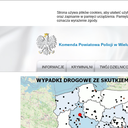
Strona używa plików cookies, aby ułatwić użyt
oraz zapisanie w pamięci urządzenia. Pamięta
oznacza wyrażenie zgody.
Komenda Powiatowa Policji w Wiel
INFORMACJE
KRYMINALNI
TWÓJ DZIELNIC
Ważne informacje