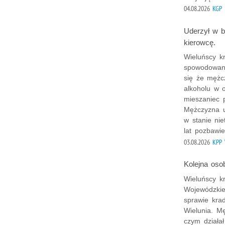
04.08.2026
KGP
Uderzył w b
kierowcę.
Wieluńscy kr
spowodowani
się że mężc
alkoholu w o
mieszaniec 
Mężczyzna u
w stanie nie
lat pozbawie
03.08.2026
KPP 
Kolejna os
Wieluńscy k
Wojewódzkiej
sprawie kra
Wielunia. M
czym działa