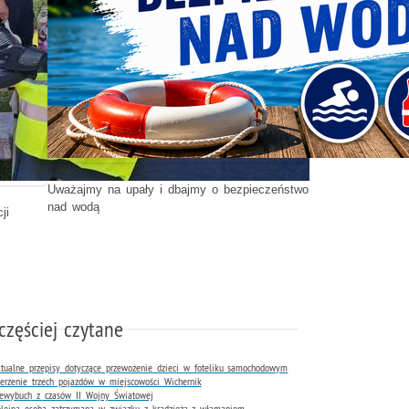
Uważajmy na upały i dbajmy o bezpieczeństwo
nad wodą
ji
częściej czytane
tualne przepisy dotyczące przewożenie dzieci w foteliku samochodowym
erzenie trzech pojazdów w miejscowości Wichernik
ewybuch z czasów II Wojny Światowej
lejna osoba zatrzymana w związku z kradzieżą z włamaniem