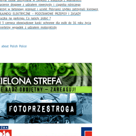
arzenie drogowe z udziałem rowerzysty i ciągnika rolniczego
erzył w betonowy przepust i uciekł. Policjanci szybko zatrzymali kierowcę.
ULAJNOGI ELEKTRYCZNE – PODSTAWOWE PRZEPISY I ZASADY
łuczka na parkingu. Co należy zrobić ?
 3 czerwca obowiązkowe kaski ochronne dla osób do 16. roku życia
iertelny wypadek z udziałem motocyklisty
n about Polish Police