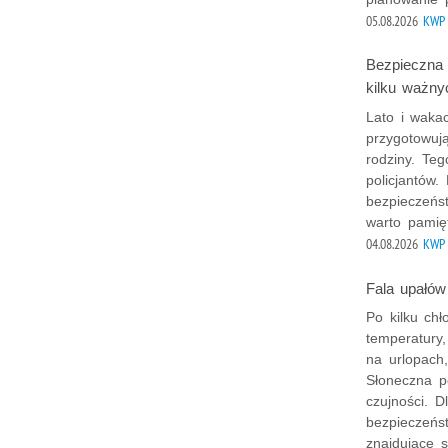
05.08.2026
KWP 
Bezpieczna
kilku ważn
Lato i wakac
przygotowuj
rodziny. Teg
policjantów.
bezpieczeńs
warto pamię
04.08.2026
KWP 
Fala upałów
Po kilku chł
temperatury,
na urlopach
Słoneczna p
czujności. 
bezpieczeńst
znajdujące s