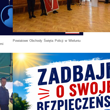
Powiatowe Obchody Święta Policji w Wieluniu
źmi