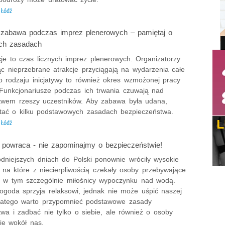
Łódź
 zabawa podczas imprez plenerowych – pamiętaj o
ych zasadach
je to czas licznych imprez plenerowych. Organizatorzy
ąc nieprzebrane atrakcje przyciągają na wydarzenia całe
o rodzaju inicjatywy to również okres wzmożonej pracy
 Funkcjonariusze podczas ich trwania czuwają nad
twem rzeszy uczestników. Aby zabawa była udana,
tać o kilku podstawowych zasadach bezpieczeństwa.
Łódź
 powraca - nie zapominajmy o bezpieczeństwie!
odniejszych dniach do Polski ponownie wróciły wysokie
 na które z niecierpliwością czekały osoby przebywające
, w tym szczególnie miłośnicy wypoczynku nad wodą.
ogoda sprzyja relaksowi, jednak nie może uśpić naszej
Dlatego warto przypomnieć podstawowe zasady
wa i zadbać nie tylko o siebie, ale również o osoby
ię wokół nas.