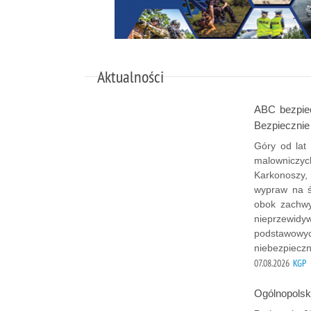
Aktualności
ABC bezpiec
Bezpiecznie
Góry od lat
malowniczyc
Karkonoszy,
wypraw na ś
obok zachwy
nieprzewidy
podstawowyc
niebezpieczn
07.08.2026
KGP
Ogólnopols