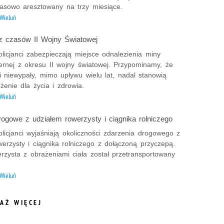
zasowo aresztowany na trzy miesiące.
Wieluń
z czasów II Wojny Światowej
licjanci zabezpieczają miejsce odnalezienia miny
ernej z okresu II wojny światowej. Przypominamy, że
 niewypały, mimo upływu wielu lat, nadal stanowią
żenie dla życia i zdrowia.
Wieluń
rogowe z udziałem rowerzysty i ciągnika rolniczego
licjanci wyjaśniają okoliczności zdarzenia drogowego z
erzysty i ciągnika rolniczego z dołączoną przyczepą.
erzysta z obrażeniami ciała został przetransportowany
Wieluń
AŻ WIĘCEJ
ORMACJI Z DZIAŁU AKTUALNOŚCI