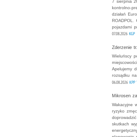
7 sierpnia 2
kontrolno-p
działań Euro
ROADPOL. Ce
pojazdami p
07.08.2026
KGP
Zderzenie t
Wieluńscy po
miejscowości
Apelujemy d
rozsądku na
06.08.2026
KPP 
Mikrosen za
Wakacyjne w
ryzyko zmęc
doprowadzić
skutkach wy
energetyczn
planowanie 